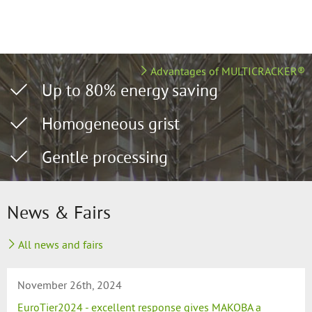
Advantages of MULTICRACKER®
Up to 80% energy saving
Homogeneous grist
Gentle processing
News & Fairs
All news and fairs
November 26th, 2024
EuroTier2024 - excellent response gives MAKOBA a