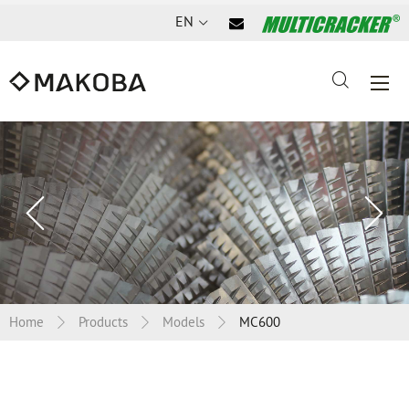
EN
Previous
Ne
slide
sl
Home
Products
Models
MC600