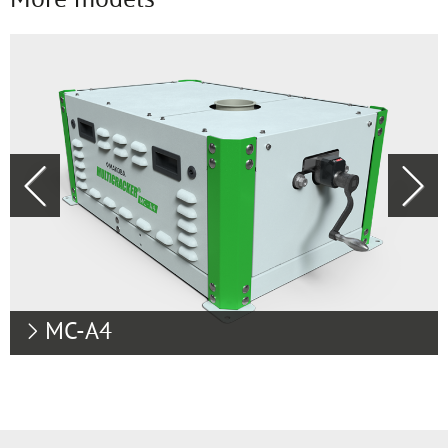
More models
Previous
Next
MC-A4