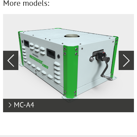
More models:
Previous
Next
MC-A4