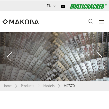
EN
Previous
Ne
slide
sl
Home
Products
Models
MC370