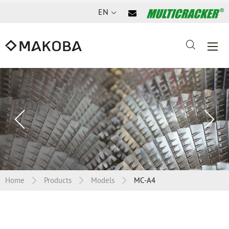
EN
Previous
Ne
slide
sl
Home
Products
Models
MC-A4