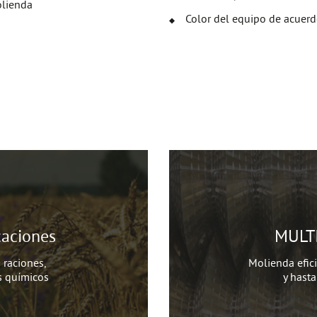
olienda
Color del equipo de acuerdo
aciones
MULTI
raciones,
Molienda efic
s químicos
y hast