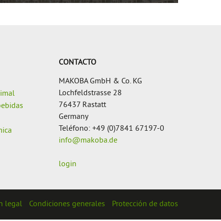
CONTACTO
MAKOBA GmbH & Co. KG
Lochfeldstrasse 28
nimal
76437 Rastatt
bebidas
Germany
Teléfono: +49 (0)7841 67197-0
mica
info@makoba.de
login
n legal
Condiciones generales
Protección de datos