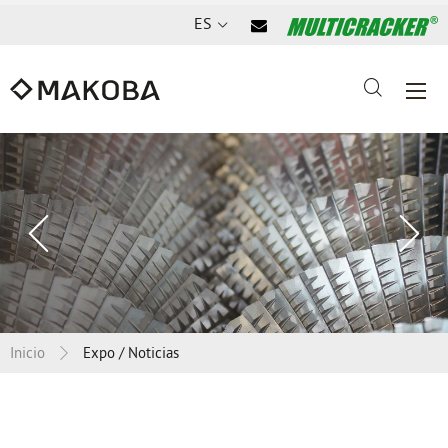
ES
Vorheriges
Nä
Slide
Sl
Inicio
Expo / Noticias