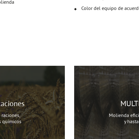
olienda
Color del equipo de acuerdo
aciones
MULTI
raciones,
Molienda efic
s químicos
y hast