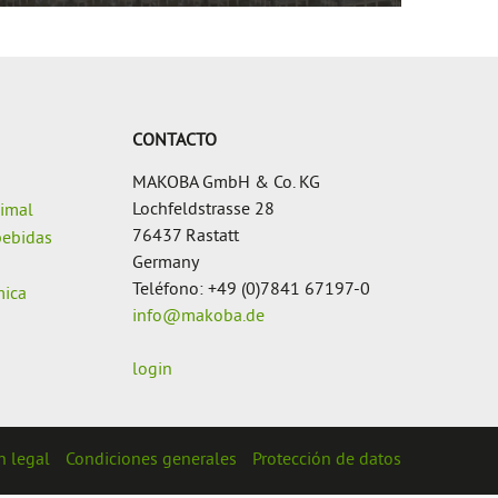
CONTACTO
MAKOBA GmbH & Co. KG
Lochfeldstrasse 28
nimal
76437 Rastatt
bebidas
Germany
Teléfono: +49 (0)7841 67197-0
mica
info@makoba.de
login
n legal
Condiciones generales
Protección de datos