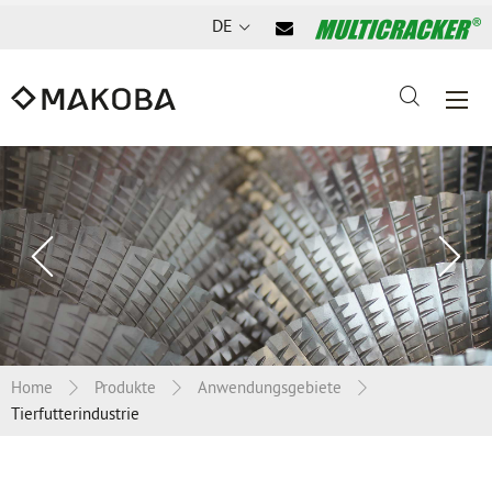
DE
Vorheriges
Nä
Slide
Sl
Home
Produkte
Anwendungsgebiete
Tierfutterindustrie