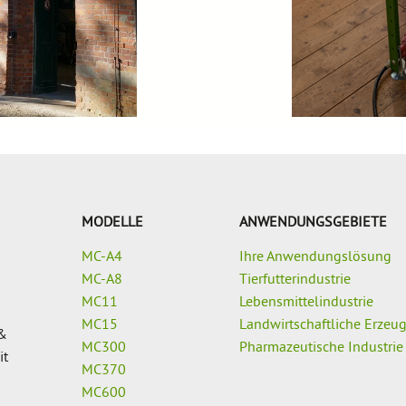
MODELLE
ANWENDUNGSGEBIETE
MC-A4
Ihre Anwendungslösung
MC-A8
Tierfutterindustrie
MC11
Lebensmittelindustrie
MC15
Landwirtschaftliche Erzeu
 &
MC300
Pharmazeutische Industrie
it
MC370
MC600