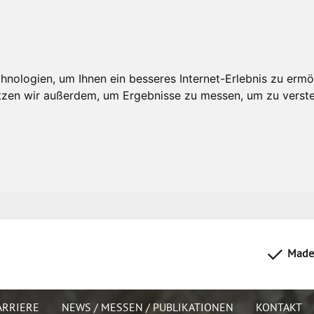
nologien, um Ihnen ein besseres Internet-Erlebnis zu ermö
utzen wir außerdem, um Ergebnisse zu messen, um zu ver
Made
R­RIE­RE
NEWS / MES­SEN / PU­BLI­KA­TIO­NEN
KON­TAKT