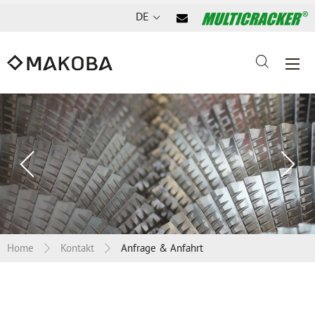
DE
Vorheriges
Nä
Slide
Sl
Home
Kontakt
Anfrage & Anfahrt