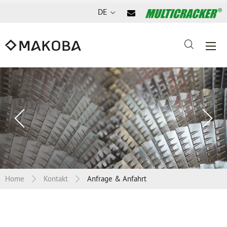
DE
Vorheriges
Nä
Slide
Sl
Home
Kontakt
Anfrage & Anfahrt